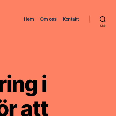
Hem
Om oss
Kontakt
Sök
ing i
r att