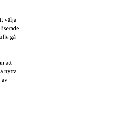
t välja
liserade
ulle gå
an att
a nytta
r av