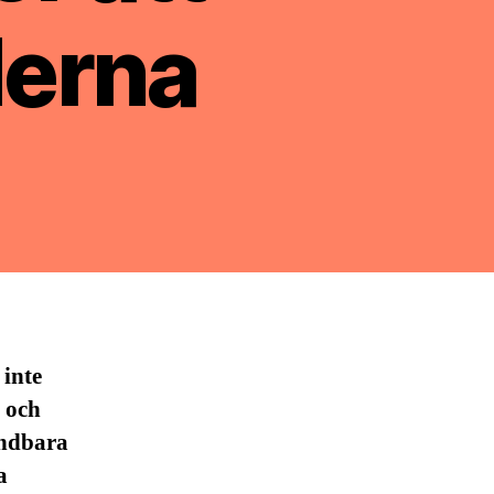
derna
inte
 och
ändbara
a