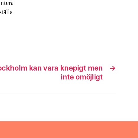
antera
tälla
tockholm kan vara knepigt men
→
inte omöjligt