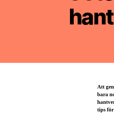
hant
Att ge
bara no
hantver
tips fö