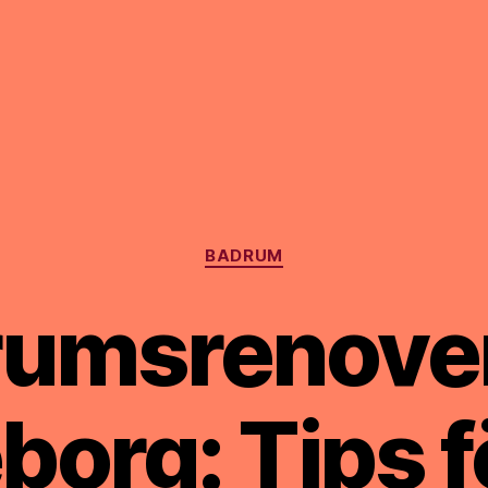
Kategorier
BADRUM
umsrenover
borg: Tips fö