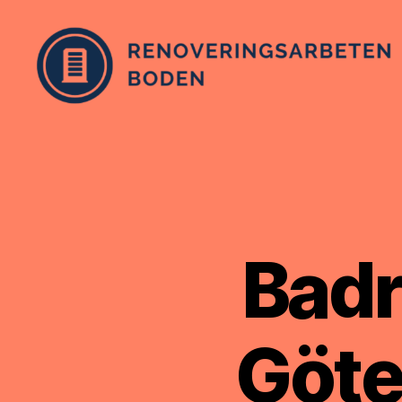
Renoveringsarbetenboden.se
Badr
Göte