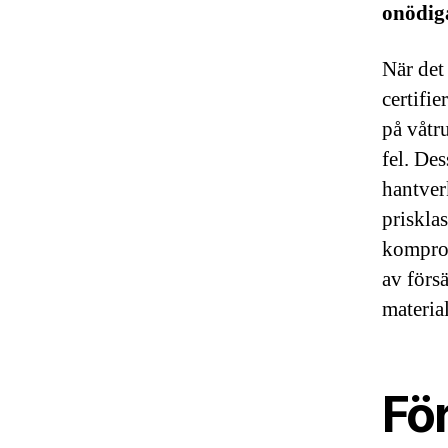
onödiga
När det
certifi
på våtr
fel. Des
hantver
prisklas
komprom
av försä
materia
Fö