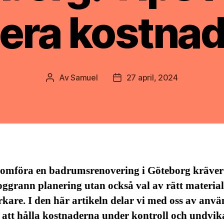
era kostna
Av
Samuel
27 april, 2024
Inläggsförfattare
Inläggsdatum
nomföra en badrumsrenovering i Göteborg kräver 
ggrann planering utan också val av rätt material
kare. I den här artikeln delar vi med oss av anv
r att hålla kostnaderna under kontroll och undvik