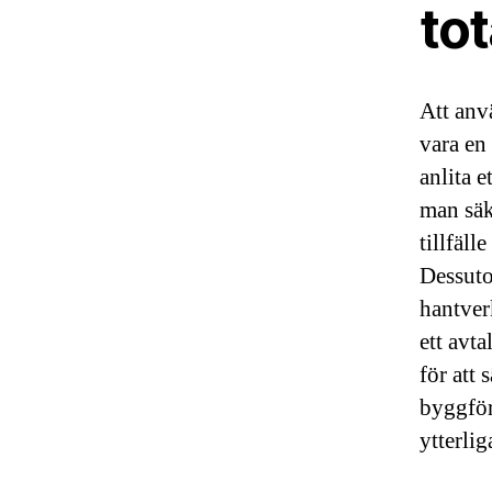
to
Att anv
vara en
anlita 
man säke
tillfäl
Dessuto
hantver
ett avta
för att 
byggför
ytterli