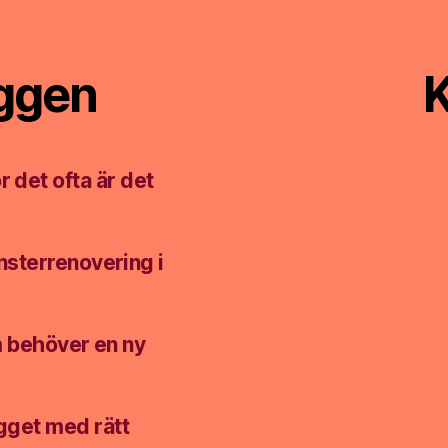
äggen
K
r det ofta är det
nsterrenovering i
m behöver en ny
ygget med rätt