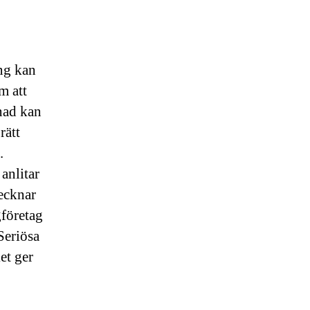
ng kan
m att
enad kan
rätt
.
anlitar
ecknar
gföretag
 Seriösa
et ger