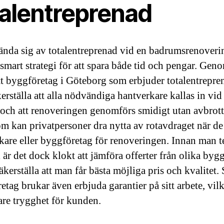
talentreprenad
ända sig av totalentreprenad vid en badrumsrenoveri
 smart strategi för att spara både tid och pengar. Geno
ett byggföretag i Göteborg som erbjuder totalentrepr
rställa att alla nödvändiga hantverkare kallas in vid 
le och att renoveringen genomförs smidigt utan avbrott
m kan privatpersoner dra nytta av rotavdraget när de 
kare eller byggföretag för renoveringen. Innan man t
l är det dock klokt att jämföra offerter från olika byg
säkerställa att man får bästa möjliga pris och kvalitet.
etag brukar även erbjuda garantier på sitt arbete, vilk
gare trygghet för kunden.