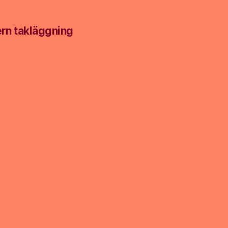
g
ern takläggning