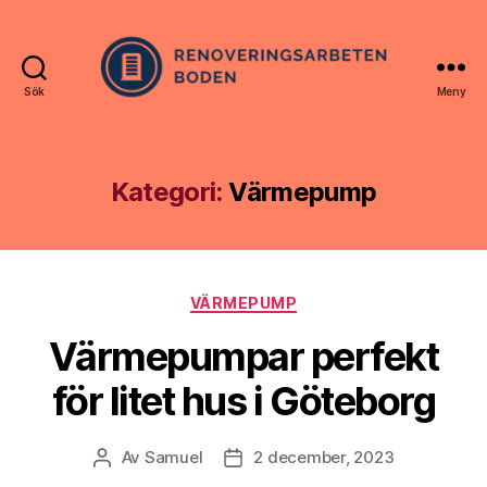
Sök
Meny
Renoveringsarbetenboden
Kategori:
Värmepump
Kategorier
VÄRMEPUMP
Värmepumpar perfekt
för litet hus i Göteborg
Av
Samuel
2 december, 2023
Inläggsförfattare
Inläggsdatum