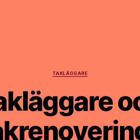
Kategorier
TAKLÄGGARE
akläggare o
akrenovering