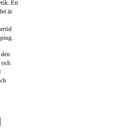
tik. Ett
det är
ertid
öping.
n den
k och
l
och
g