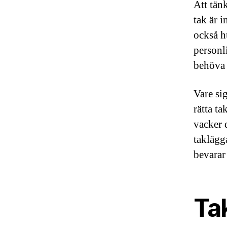
Att tänk
tak är 
också h
personl
behöva 
Vare sig
rätta ta
vacker 
taklägg
bevarar 
Ta