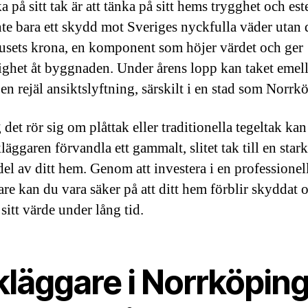
a på sitt tak är att tänka på sitt hems trygghet och este
inte bara ett skydd mot Sveriges nyckfulla väder utan 
usets krona, en komponent som höjer värdet och ger
ighet åt byggnaden. Under årens lopp kan taket emell
en rejäl ansiktslyftning, särskilt i en stad som Norrk
 det rör sig om plåttak eller traditionella tegeltak ka
kläggaren förvandla ett gammalt, slitet tak till en star
del av ditt hem. Genom att investera i en professionel
are kan du vara säker på att ditt hem förblir skyddat 
sitt värde under lång tid.
kläggare i Norrköpin