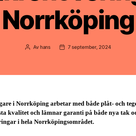
Norrköping
Av
hans
7 september, 2024
Inläggsförfattare
Inläggsdatum
are i Norrköping arbetar med både plåt- och teg
ta kvalitet och lämnar garanti på både nya tak o
ringar i hela Norrköpingsområdet.