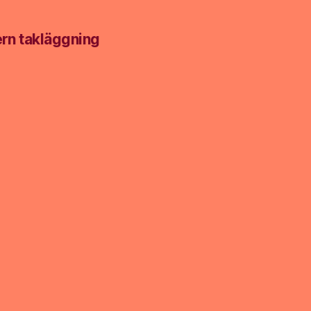
g
ern takläggning