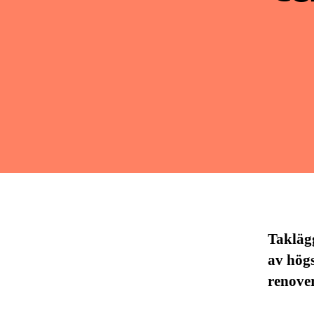
Taklägg
av högs
renove