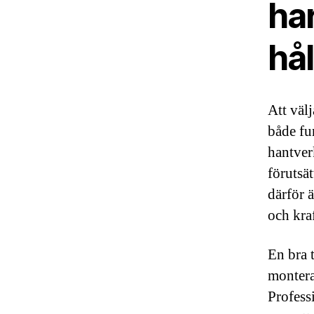
har
hå
Att väl
både fu
hantver
förutsä
därför ä
och kra
En bra 
montera
Profess