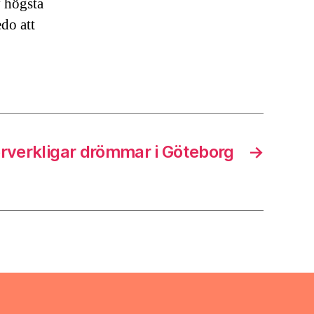
v högsta
edo att
rverkligar drömmar i Göteborg
→