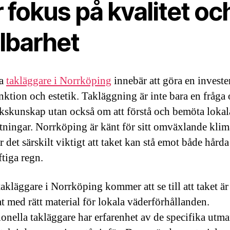
 fokus på kvalitet oc
llbarhet
ja
takläggare i Norrköping
innebär att göra en investe
nktion och estetik. Takläggning är inte bara en fråga
kskunskap utan också om att förstå och bemöta lokal
ttningar. Norrköping är känt för sitt omväxlande klim
r det särskilt viktigt att taket kan stå emot både hård
ftiga regn.
takläggare i Norrköping kommer att se till att taket är
t med rätt material för lokala väderförhållanden.
ionella takläggare har erfarenhet av de specifika utm