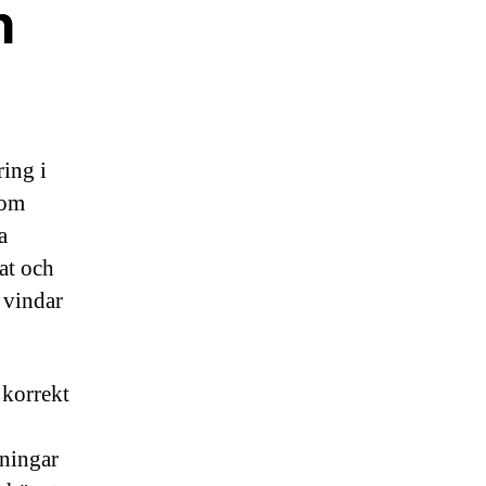
h
ring i
 om
a
at och
a vindar
 korrekt
aningar