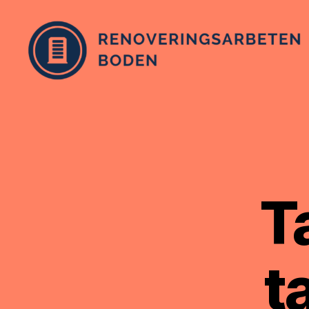
Renoveringsarbetenboden.se
T
t