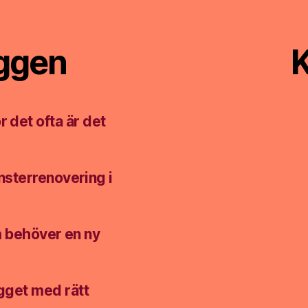
äggen
K
r det ofta är det
nsterrenovering i
m behöver en ny
ygget med rätt